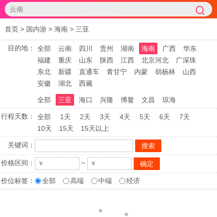
首页
>
国内游
>
海南
>
三亚
目的地：
全部
云南
四川
贵州
湖南
海南
广西
华东
福建
重庆
山东
陕西
江西
北京河北
广深珠
东北
新疆
直通车
青甘宁
内蒙
胡杨林
山西
安徽
湖北
西藏
全部
三亚
海口
兴隆
博鳌
文昌
琼海
行程天数：
全部
1天
2天
3天
4天
5天
6天
7天
10天
15天
15天以上
关键词：
价格区间：
~
价位标签：
全部
高端
中端
经济