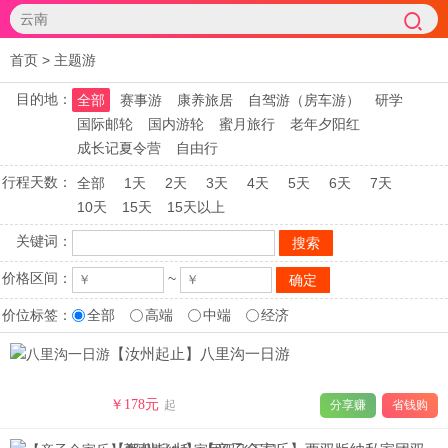
首页
>
主题游
目的地：
全部
赛事游
康养旅居
自驾游（房车游）
研学
国际邮轮
国内游轮
蜜月旅行
老年夕阳红
成长记夏令营
自由行
行程天数：
全部
1天
2天
3天
4天
5天
6天
7天
10天
15天
15天以上
关键词：
价格区间：
~
价位标签：
全部
高端
中端
经济
【汝州起止】八里沟一日游
￥178元
起
分享赚
省钱购