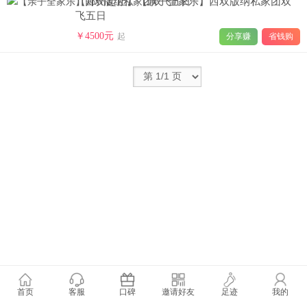
【郑州起止】【亲子全家乐】西双版纳私家团双
飞五日
￥4500元
起
分享赚
省钱购
首页
客服
口碑
邀请好友
足迹
我的