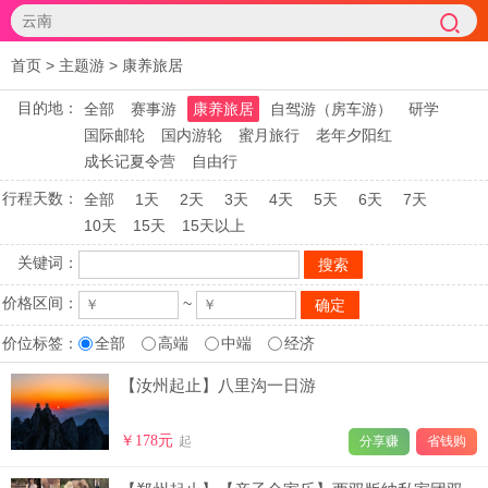
首页
>
主题游
>
康养旅居
目的地：
全部
赛事游
康养旅居
自驾游（房车游）
研学
国际邮轮
国内游轮
蜜月旅行
老年夕阳红
成长记夏令营
自由行
行程天数：
全部
1天
2天
3天
4天
5天
6天
7天
10天
15天
15天以上
关键词：
价格区间：
~
价位标签：
全部
高端
中端
经济
【汝州起止】八里沟一日游
￥178元
起
分享赚
省钱购