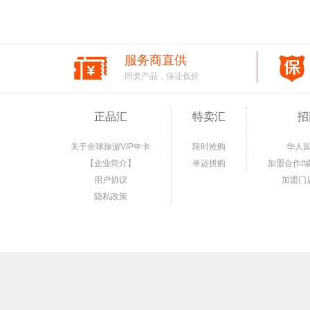
服务商直供
同类产品，保证低价
正品汇
特卖汇
招
关于全球旅游VIP年卡
限时抢购
华人
【企业简介】
幸运拼购
加盟合作/
用户协议
加盟门
隐私政策