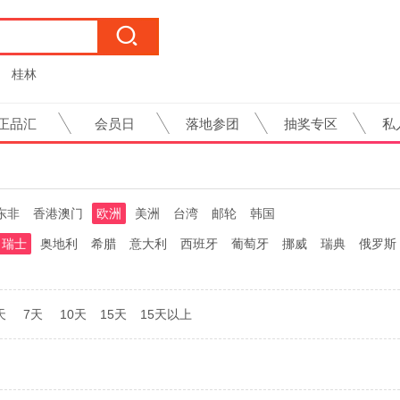
桂林
正品汇
会员日
落地参团
抽奖专区
私
东非
香港澳门
欧洲
美洲
台湾
邮轮
韩国
瑞士
奥地利
希腊
意大利
西班牙
葡萄牙
挪威
瑞典
俄罗斯
天
7天
10天
15天
15天以上