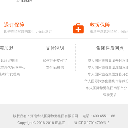
暂无线路
退订保障
救援保障
因特殊情况影响出行，保证退订
旅途中遇意外情况，保证
商加盟
支付说明
集团售后网点
国际旅游集团
如何注册支付宝
华人国际旅游集团开封营
城市总代/运营中心
支付宝/微信
华人国际旅游集团淮阳营
店/城市代理商
华人国际旅游集团辉县分
华人国际旅游集团焦作修武
华人国际旅游集团南阳市分
查看更多
版权所有：河南华人国际旅游集团有限公司 电话：400-655-1168
Copyright © 2016-2018 正品汇 |
豫ICP备17014709号-2