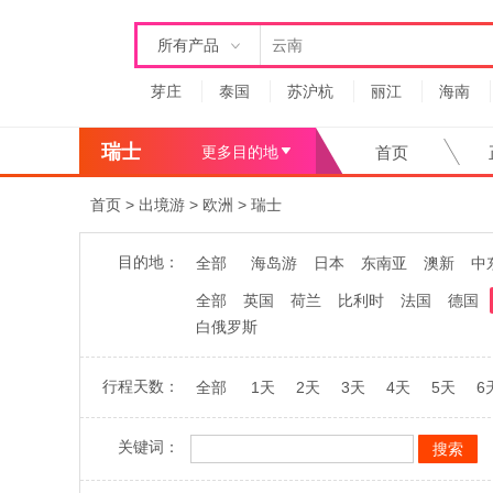
所有产品
芽庄
泰国
苏沪杭
丽江
海南
瑞士
更多目的地
首页
首页
>
出境游
>
欧洲
>
瑞士
目的地：
全部
海岛游
日本
东南亚
澳新
中
全部
英国
荷兰
比利时
法国
德国
白俄罗斯
行程天数：
全部
1天
2天
3天
4天
5天
6
关键词：