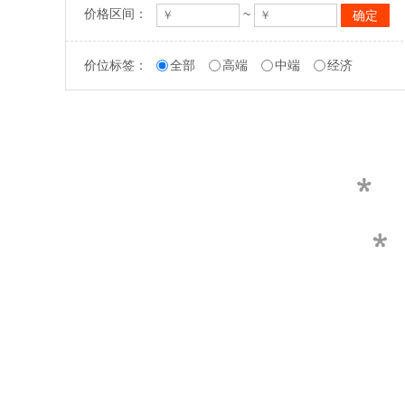
价格区间：
~
价位标签：
全部
高端
中端
经济