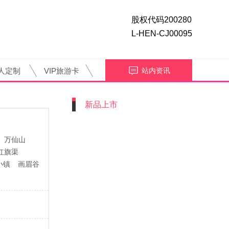
股权代码200280
L-HEN-CJ00095
人定制
VIP旅游卡
站内资讯
新品上市
万仙山
红旗渠
小镇
画眉谷