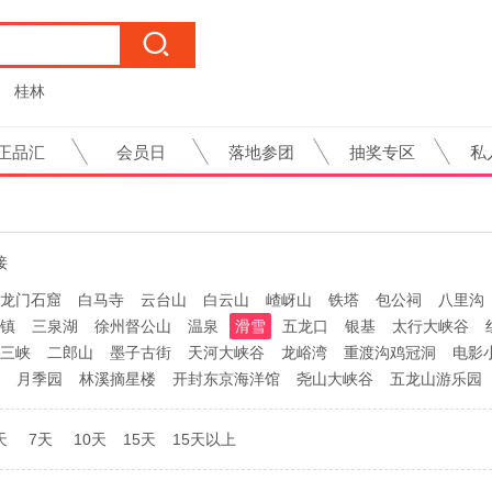
桂林
正品汇
会员日
落地参团
抽奖专区
私
接
龙门石窟
白马寺
云台山
白云山
嵖岈山
铁塔
包公祠
八里沟
镇
三泉湖
徐州督公山
温泉
滑雪
五龙口
银基
太行大峡谷
三峡
二郎山
墨子古街
天河大峡谷
龙峪湾
重渡沟鸡冠洞
电影
月季园
林溪摘星楼
开封东京海洋馆
尧山大峡谷
五龙山游乐园
天
7天
10天
15天
15天以上