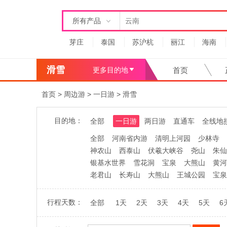
所有产品
芽庄
泰国
苏沪杭
丽江
海南
滑雪
更多目的地
首页
首页
>
周边游
>
一日游
>
滑雪
目的地：
全部
一日游
两日游
直通车
全线地
全部
河南省内游
清明上河园
少林寺
神农山
西泰山
伏羲大峡谷
尧山
朱仙
银基水世界
雪花洞
宝泉
大熊山
黄河
老君山
长寿山
大熊山
王城公园
宝泉
行程天数：
全部
1天
2天
3天
4天
5天
6