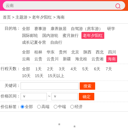
首页
>
主题游
>
老年夕阳红
>
海南
目的地：
全部
赛事游
康养旅居
自驾游（房车游）
研学
国际邮轮
国内游轮
蜜月旅行
老年夕阳红
成长记夏令营
自由行
全部
桂林
华东
贵州
北京
陕西
西北
四川
云南
云贵
云贵川
新疆
海北桂
云贵湘
海南
行程天数：
全部
1天
2天
3天
4天
5天
6天
7天
10天
15天
15天以上
关键词：
价格区间：
~
价位标签：
全部
高端
中端
经济