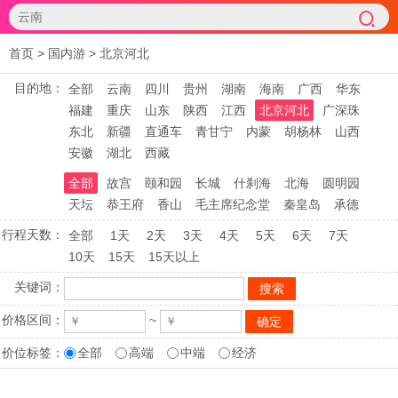
首页
>
国内游
>
北京河北
目的地：
全部
云南
四川
贵州
湖南
海南
广西
华东
福建
重庆
山东
陕西
江西
北京河北
广深珠
东北
新疆
直通车
青甘宁
内蒙
胡杨林
山西
安徽
湖北
西藏
全部
故宫
颐和园
长城
什刹海
北海
圆明园
天坛
恭王府
香山
毛主席纪念堂
秦皇岛
承德
行程天数：
全部
1天
2天
3天
4天
5天
6天
7天
10天
15天
15天以上
关键词：
价格区间：
~
价位标签：
全部
高端
中端
经济