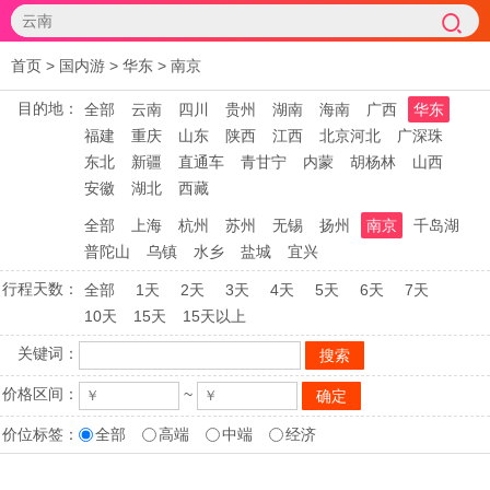
首页
>
国内游
>
华东
>
南京
目的地：
全部
云南
四川
贵州
湖南
海南
广西
华东
福建
重庆
山东
陕西
江西
北京河北
广深珠
东北
新疆
直通车
青甘宁
内蒙
胡杨林
山西
安徽
湖北
西藏
全部
上海
杭州
苏州
无锡
扬州
南京
千岛湖
普陀山
乌镇
水乡
盐城
宜兴
行程天数：
全部
1天
2天
3天
4天
5天
6天
7天
10天
15天
15天以上
关键词：
价格区间：
~
价位标签：
全部
高端
中端
经济