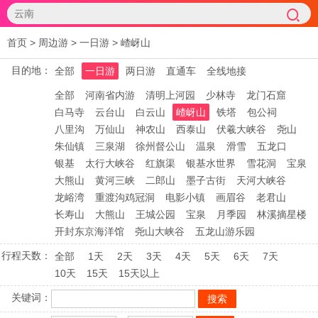
首页
>
周边游
>
一日游
>
嵖岈山
目的地：
全部
一日游
两日游
直通车
全线地接
全部
河南省内游
清明上河园
少林寺
龙门石窟
白马寺
云台山
白云山
嵖岈山
铁塔
包公祠
八里沟
万仙山
神农山
西泰山
伏羲大峡谷
尧山
朱仙镇
三泉湖
徐州督公山
温泉
滑雪
五龙口
银基
太行大峡谷
红旗渠
银基水世界
雪花洞
宝泉
大熊山
黄河三峡
二郎山
墨子古街
天河大峡谷
龙峪湾
重渡沟鸡冠洞
电影小镇
画眉谷
老君山
长寿山
大熊山
王城公园
宝泉
月季园
林溪摘星楼
开封东京海洋馆
尧山大峡谷
五龙山游乐园
行程天数：
全部
1天
2天
3天
4天
5天
6天
7天
10天
15天
15天以上
关键词：