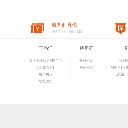
服务商直供
同类产品，保证低价
正品汇
特卖汇
招
关于全球旅游VIP年卡
限时抢购
华人
【企业简介】
幸运拼购
加盟合作/
用户协议
加盟门
隐私政策