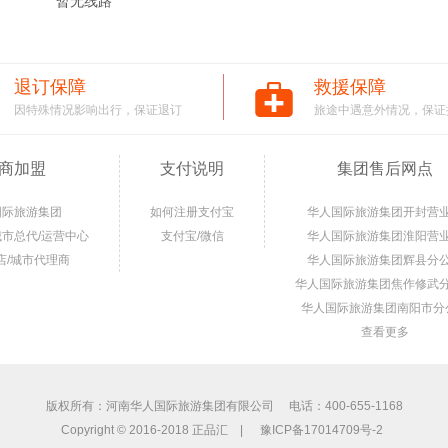
暂无线路
退订保障
救援保障
因特殊情况影响出行，保证退订
旅途中遇意外情况，保证
商加盟
支付说明
集团售后网点
国际旅游集团
如何注册支付宝
华人国际旅游集团开封营
城市总代/运营中心
支付宝/微信
华人国际旅游集团淮阳营
店/城市代理商
华人国际旅游集团辉县分
华人国际旅游集团焦作修武
华人国际旅游集团南阳市分
查看更多
版权所有：河南华人国际旅游集团有限公司 电话：400-655-1168
Copyright © 2016-2018 正品汇 |
豫ICP备17014709号-2