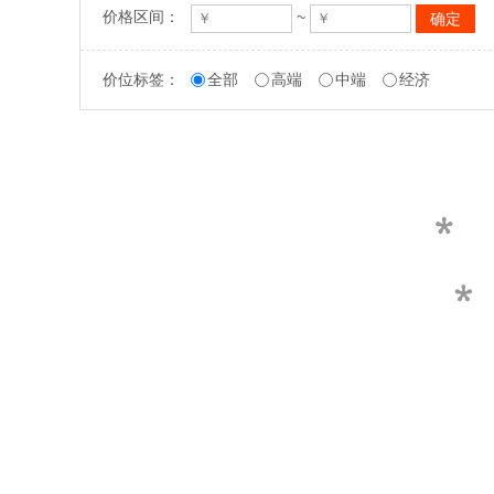
价格区间：
~
价位标签：
全部
高端
中端
经济