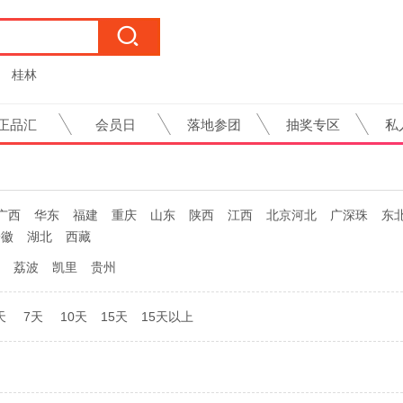
桂林
正品汇
会员日
落地参团
抽奖专区
私
广西
华东
福建
重庆
山东
陕西
江西
北京河北
广深珠
东
安徽
湖北
西藏
荔波
凯里
贵州
天
7天
10天
15天
15天以上