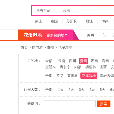
所有产品
芽庄
泰国
苏沪杭
丽江
海南
花溪湿地
更多目的地
首页
首页
>
国内游
>
贵州
>
花溪湿地
目的地：
全部
云南
四川
贵州
湖南
海南
直通车
青甘宁
内蒙
胡杨林
山西
全部
遵义
黄果树
花溪湿地
青岩古镇
行程天数：
全部
1天
2天
3天
4天
5天
6
关键词：