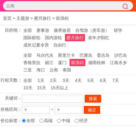
首页
>
主题游
>
蜜月旅行
>
鼓浪屿
目的地：
全部
赛事游
康养旅居
自驾游（房车游）
研学
国际邮轮
国内游轮
蜜月旅行
老年夕阳红
成长记夏令营
自由行
全部
马尔代夫
斯里兰卡
巴厘岛
普吉岛
沙巴岛
香格里拉
丽江
厦门
鼓浪屿
烟雨桂林
江南水乡
三亚
海口
云南
泰国
行程天数：
全部
1天
2天
3天
4天
5天
6天
7天
10天
15天
15天以上
关键词：
价格区间：
~
价位标签：
全部
高端
中端
经济