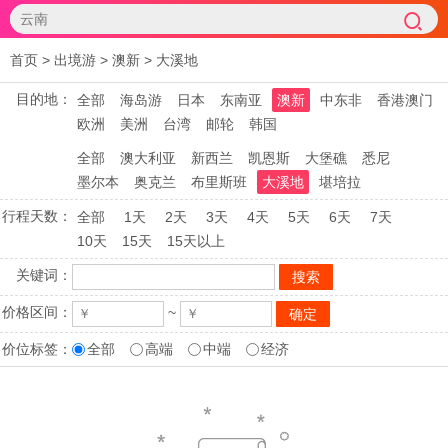
首页
>
出境游
>
澳新
>
大溪地
目的地：
全部
海岛游
日本
东南亚
澳新
中东非
香港澳门
欧洲
美洲
台湾
邮轮
韩国
全部
澳大利亚
新西兰
凯恩斯
大堡礁
悉尼
墨尔本
奥克兰
布里斯班
大溪地
堪培拉
行程天数：
全部
1天
2天
3天
4天
5天
6天
7天
10天
15天
15天以上
关键词：
价格区间：
~
价位标签：
全部
高端
中端
经济