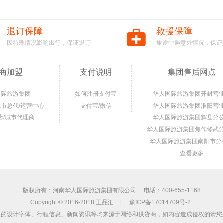
退订保障
救援保障
因特殊情况影响出行，保证退订
旅途中遇意外情况，保证
商加盟
支付说明
集团售后网点
国际旅游集团
如何注册支付宝
华人国际旅游集团开封营
城市总代/运营中心
支付宝/微信
华人国际旅游集团淮阳营
店/城市代理商
华人国际旅游集团辉县分
华人国际旅游集团焦作修武
华人国际旅游集团南阳市分
查看更多
版权所有：河南华人国际旅游集团有限公司 电话：400-655-1168
Copyright © 2016-2018 正品汇 |
豫ICP备17014709号-2
装的设计字体、行程信息、新闻资讯等均来源于网络和供货商，如内容造成侵权的请您