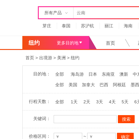
所有产品
芽庄
泰国
苏沪杭
丽江
海南
纽约
更多目的地
首页
首页
>
出境游
>
美洲
>
纽约
目的地：
全部
海岛游
日本
东南亚
澳新
中
全部
美国
加拿大
巴西
阿根廷
墨
行程天数：
全部
1天
2天
3天
4天
5天
6
关键词：
价格区间：
~