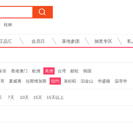
桂林
正品汇
会员日
落地参团
抽奖专区
私
东非
香港澳门
欧洲
美洲
台湾
邮轮
韩国
西哥
夏威夷
拉斯维加斯
纽约
洛杉矶
旧金山
华盛顿
温哥华
天
7天
10天
15天
15天以上