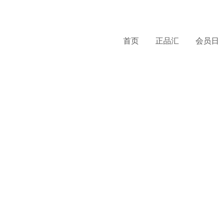
首页
正品汇
会员日